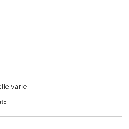
lle varie
ato