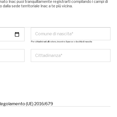
nato Inac puoi tranquillamente registrarti compilando i campi di
 dalla sede territoriale Inac a te più vicina.
Per cittadini nati all’estero, inserire il paese e la città di nascita
l Regolamento (UE) 2016/679