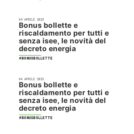
04 APRILE 2023
Bonus bollette e
riscaldamento per tutti e
senza isee, le novità del
decreto energia
#BONUSBOLLETTE
04 APRILE 2023
Bonus bollette e
riscaldamento per tutti e
senza isee, le novità del
decreto energia
#BONUSBOLLETTE