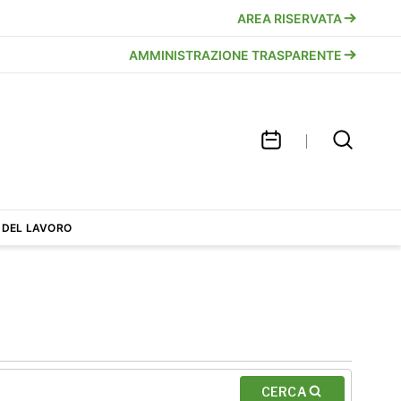
AREA RISERVATA
AMMINISTRAZIONE TRASPARENTE
 DEL LAVORO
CERCA