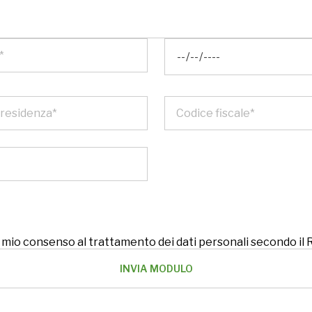
 il mio consenso al trattamento dei dati personali secondo i