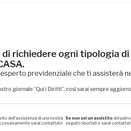
di richiedere ogni tipologia di
 CASA.
sperto previdenziale che ti assisterà ne
stro giornale “Qui i Diritti”, così sarai sempre aggiorn
rvito dell’assistenza di una nostra
Se non sei un assistito
del patro
, successivamente sarai contattato
seguito riportati e sarai contattato