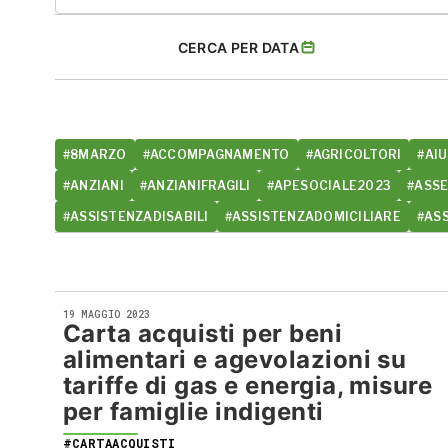
CERCA PER DATA
#8MARZO
#ACCOMPAGNAMENTO
#AGRICOLTORI
#AIU
#ANZIANI
#ANZIANIFRAGILI
#APESOCIALE2023
#ASS
#ASSISTENZADISABILI
#ASSISTENZADOMICILIARE
#AS
19 MAGGIO 2023
Carta acquisti per beni
alimentari e agevolazioni su
tariffe di gas e energia, misure
per famiglie indigenti
#CARTAACQUISTI