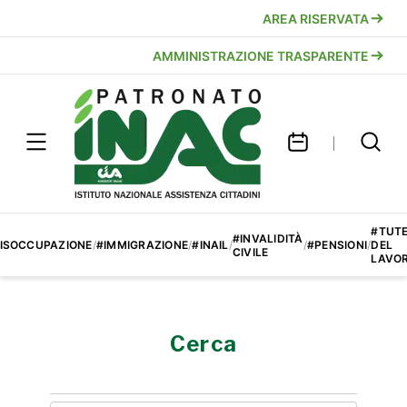
AREA RISERVATA
AMMINISTRAZIONE TRASPARENTE
#TUT
#INVALIDITÀ
ISOCCUPAZIONE
/
#IMMIGRAZIONE
/
#INAIL
/
/
#PENSIONI
/
DEL
CIVILE
LAVO
Cerca