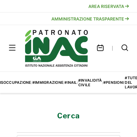
AREA RISERVATA
AMMINISTRAZIONE TRASPARENTE
#TUT
#INVALIDITÀ
ISOCCUPAZIONE
/
#IMMIGRAZIONE
/
#INAIL
/
/
#PENSIONI
/
DEL
CIVILE
LAVO
Cerca