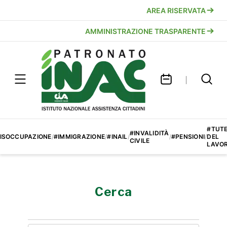
AREA RISERVATA
AMMINISTRAZIONE TRASPARENTE
#TUT
#INVALIDITÀ
ISOCCUPAZIONE
/
#IMMIGRAZIONE
/
#INAIL
/
/
#PENSIONI
/
DEL
CIVILE
LAVO
Cerca