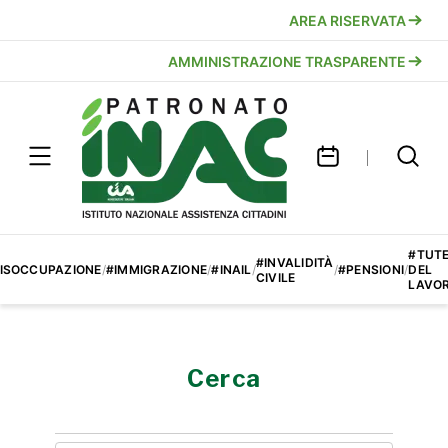
AREA RISERVATA
AMMINISTRAZIONE TRASPARENTE
#TUT
#INVALIDITÀ
ISOCCUPAZIONE
/
#IMMIGRAZIONE
/
#INAIL
/
/
#PENSIONI
/
DEL
CIVILE
LAVO
Cerca