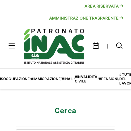
AREA RISERVATA
AMMINISTRAZIONE TRASPARENTE
#TUT
#INVALIDITÀ
ISOCCUPAZIONE
/
#IMMIGRAZIONE
/
#INAIL
/
/
#PENSIONI
/
DEL
CIVILE
LAVO
Cerca