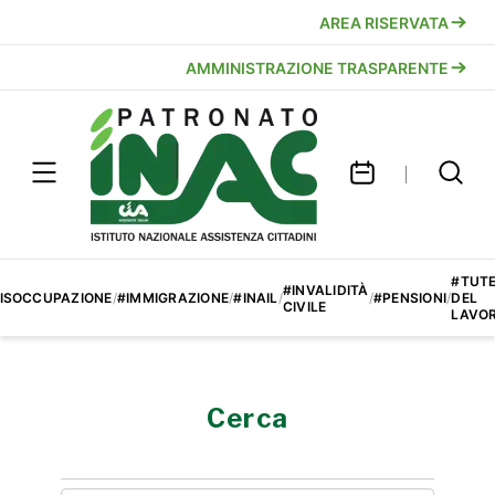
AREA RISERVATA
AMMINISTRAZIONE TRASPARENTE
#TUT
#INVALIDITÀ
ISOCCUPAZIONE
/
#IMMIGRAZIONE
/
#INAIL
/
/
#PENSIONI
/
DEL
CIVILE
LAVO
Cerca