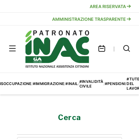
AREA RISERVATA
AMMINISTRAZIONE TRASPARENTE
#TUT
#INVALIDITÀ
ISOCCUPAZIONE
/
#IMMIGRAZIONE
/
#INAIL
/
/
#PENSIONI
/
DEL
CIVILE
LAVO
Cerca