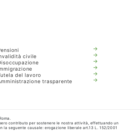
Pensioni
nvalidità civile
Disoccupazione
Immigrazione
utela del lavoro
Amministrazione trasparente
 Roma.
ibero contributo per sostenere le nostra attività, effettuando un
 la seguente causale: erogazione liberale art.13 L. 152/2001