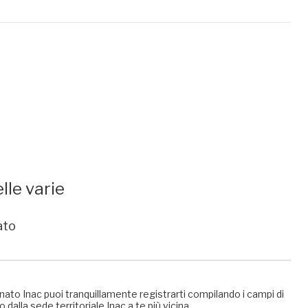
lle varie
ato
nato Inac puoi tranquillamente registrarti compilando i campi di
 dalla sede territoriale Inac a te più vicina.