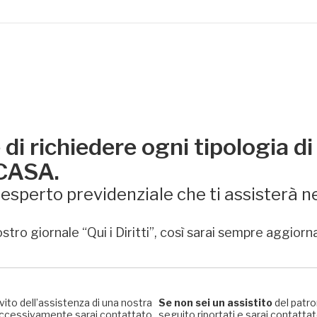
di richiedere ogni tipologia di
 CASA.
sperto previdenziale che ti assisterà ne
stro giornale “Qui i Diritti”, così sarai sempre aggiorn
rvito dell’assistenza di una nostra
Se non sei un assistito
del patro
, successivamente sarai contattato
seguito riportati e sarai contattato