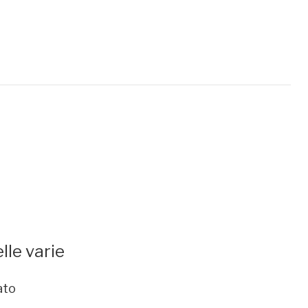
lle varie
ato