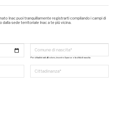
nato Inac puoi tranquillamente registrarti compilando i campi di
 dalla sede territoriale Inac a te più vicina.
Per cittadini nati all’estero, inserire il paese e la città di nascita