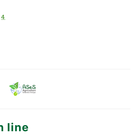
u
4
 line