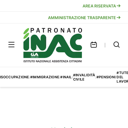
AREA RISERVATA
AMMINISTRAZIONE TRASPARENTE
#TUT
#INVALIDITÀ
ISOCCUPAZIONE
/
#IMMIGRAZIONE
/
#INAIL
/
/
#PENSIONI
/
DEL
CIVILE
LAVO