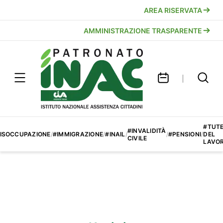
AREA RISERVATA
AMMINISTRAZIONE TRASPARENTE
#TUT
#INVALIDITÀ
ISOCCUPAZIONE
/
#IMMIGRAZIONE
/
#INAIL
/
/
#PENSIONI
/
DEL
CIVILE
LAVO