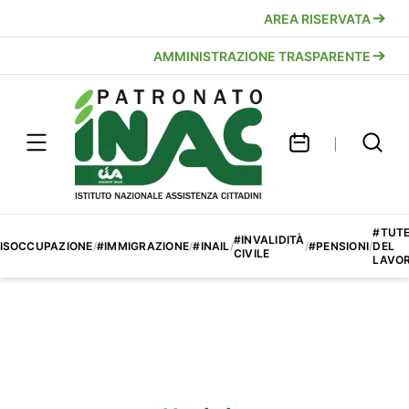
AREA RISERVATA
AMMINISTRAZIONE TRASPARENTE
#TUT
#INVALIDITÀ
ISOCCUPAZIONE
/
#IMMIGRAZIONE
/
#INAIL
/
/
#PENSIONI
/
DEL
CIVILE
LAVO