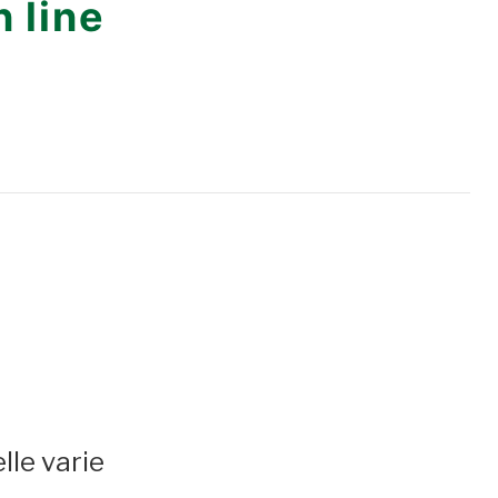
 line
lle varie