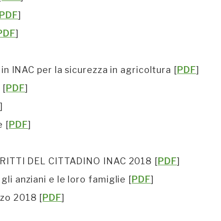
PDF
]
PDF
]
i in INAC per la sicurezza in agricoltura [
PDF
]
 [
PDF
]
F
]
e [
PDF
]
]
RITTI DEL CITTADINO INAC 2018 [
PDF
]
li anziani e le loro famiglie [
PDF
]
zzo 2018 [
PDF
]