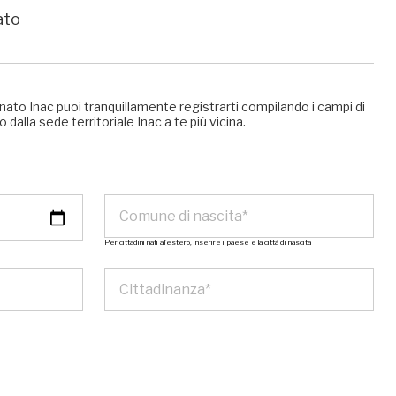
ato
nato Inac puoi tranquillamente registrarti compilando i campi di
 dalla sede territoriale Inac a te più vicina.
Per cittadini nati all’estero, inserire il paese e la città di nascita