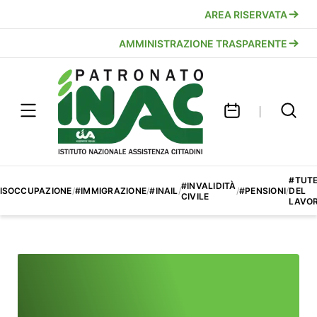
AREA RISERVATA
AMMINISTRAZIONE TRASPARENTE
#TUT
#INVALIDITÀ
ISOCCUPAZIONE
/
#IMMIGRAZIONE
/
#INAIL
/
/
#PENSIONI
/
DEL
CIVILE
LAVO