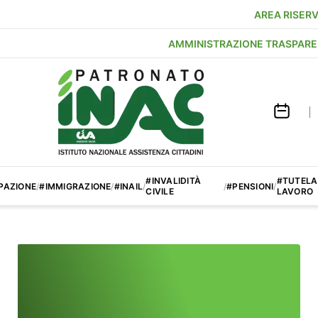
AREA RISER
AMMINISTRAZIONE TRASPAR
#INVALIDITÀ
#TUTELA
PAZIONE
/
#IMMIGRAZIONE
/
#INAIL
/
/
#PENSIONI
/
CIVILE
LAVORO