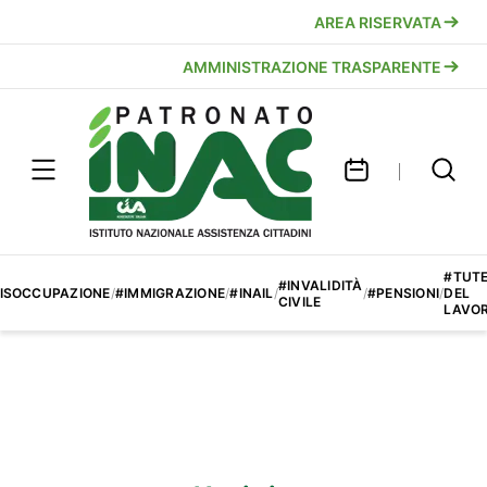
AREA RISERVATA
AMMINISTRAZIONE TRASPARENTE
#TUT
#INVALIDITÀ
ISOCCUPAZIONE
/
#IMMIGRAZIONE
/
#INAIL
/
/
#PENSIONI
/
DEL
CIVILE
LAVO