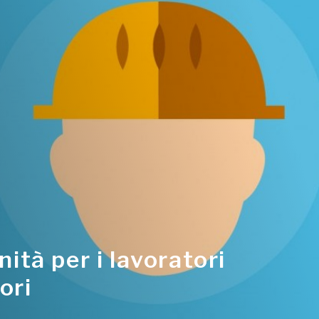
nità per i lavoratori
ori