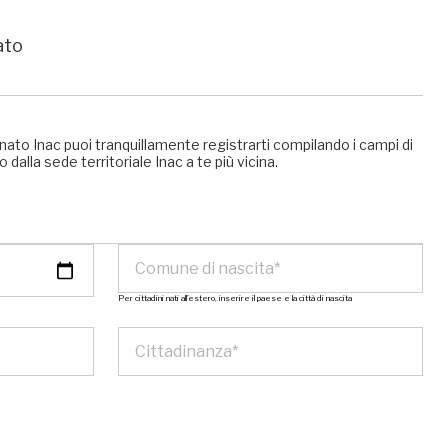
ato
nato Inac puoi tranquillamente registrarti compilando i campi di
 dalla sede territoriale Inac a te più vicina.
Per cittadini nati all’estero, inserire il paese e la città di nascita