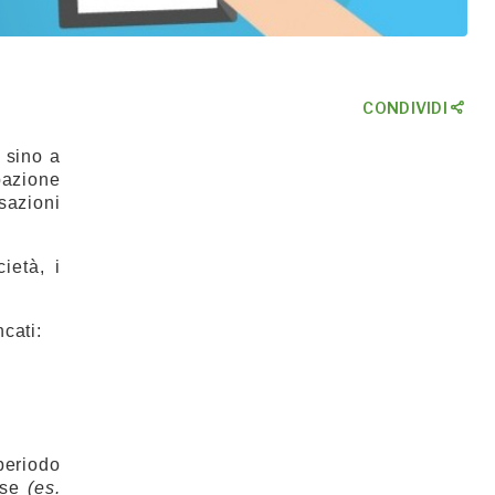
CONDIVIDI
, sino a
pazione
sazioni
ietà, i
cati:
periodo
mese
(es.