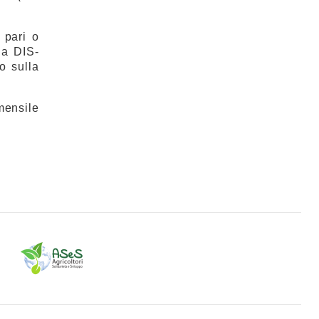
 pari o
la DIS-
o sulla
mensile