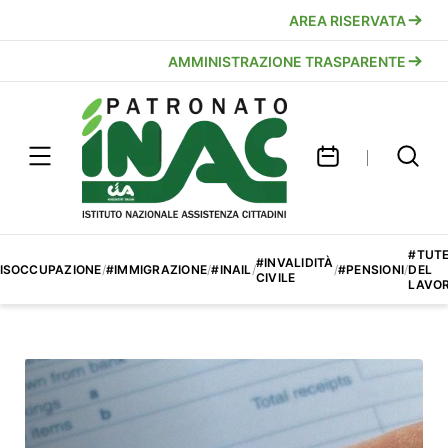
AREA RISERVATA
AMMINISTRAZIONE TRASPARENTE
#TUT
#INVALIDITÀ
ISOCCUPAZIONE
/
#IMMIGRAZIONE
/
#INAIL
/
/
#PENSIONI
/
DEL
CIVILE
LAVO