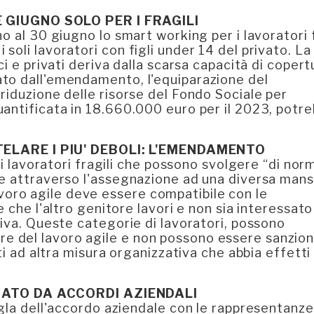
GIUGNO SOLO PER I FRAGILI
o al 30 giugno lo smart working per i lavoratori f
r i soli lavoratori con figli under 14 del privato. La
i e privati deriva dalla scarsa capacità di copert
to dall'emendamento, l'equiparazione del
riduzione delle risorse del Fondo Sociale per
uantificata in 18.660.000 euro per il 2023, potr
LARE I PIU' DEBOLI: L'EMENDAMENTO
 i lavoratori fragili che possono svolgere “di norm
he attraverso l'assegnazione ad una diversa mans
 lavoro agile deve essere compatibile con le
 che l'altro genitore lavori e non sia interessato
tiva. Queste categorie di lavoratori, possono
ruire del lavoro agile e non possono essere sanzion
ti ad altra misura organizzativa che abbia effetti
MATO DA ACCORDI AZIENDALI
igla dell'accordo aziendale con le rappresentanze