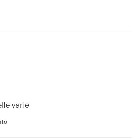
lle varie
ato