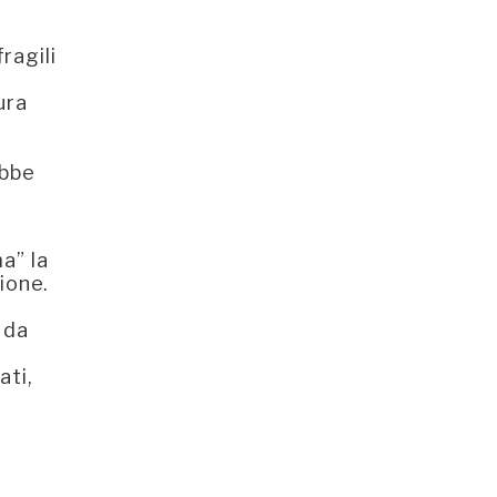
ragili
ura
ebbe
a” la
ione.
 da
ati,