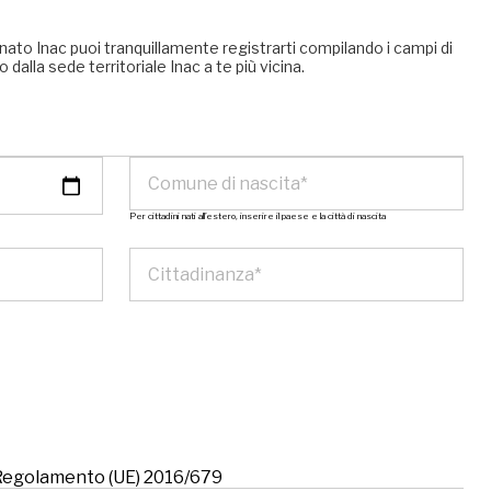
nato Inac puoi tranquillamente registrarti compilando i campi di
 dalla sede territoriale Inac a te più vicina.
Per cittadini nati all’estero, inserire il paese e la città di nascita
l Regolamento (UE) 2016/679