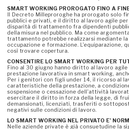
SMART WORKING PROROGATO FINO A FINE 
Il Decreto Milleproroghe ha prorogato solo fin
pubblici e privati, e il diritto al lavoro agile pe
disparità di trattamento fra dipendenti pubblic
della misura nel pubblico. Ma come argomenta
trattamento potrebbe realizzarsi mediante la 
occupazione e formazione. L'equiparazione, q
così trovare copertura.
CONSENTIRE LO SMART WORKING PER TUTE
Fino al 30 giugno hanno diritto al lavoro agile
prestazione lavorativa in smart working, anc
Per i genitori con figli under 14, il ricorso al
caratteristiche della prestazione, a condizione
sospensione o cessazione dell'attività lavora
esercitare il diritto in forza della legge, di f
demansionati, licenziati, trasferiti o sottopos
negativi sulle condizioni di lavoro.
LO SMART WORKING NEL PRIVATO E' NOR
Nelle aziende private è già consuetudine la s