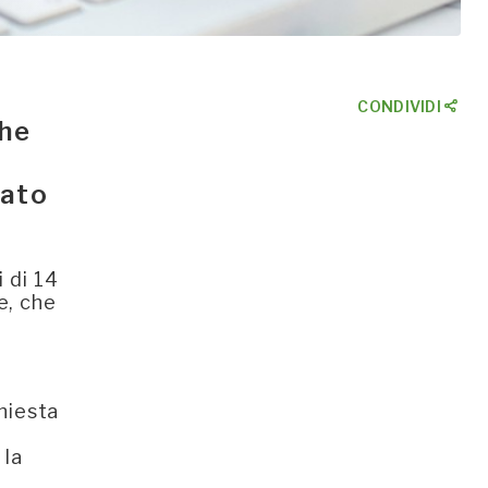
CONDIVIDI
che
vato
i di 14
e, che
hiesta
 la