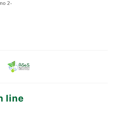
ono 2-
 line