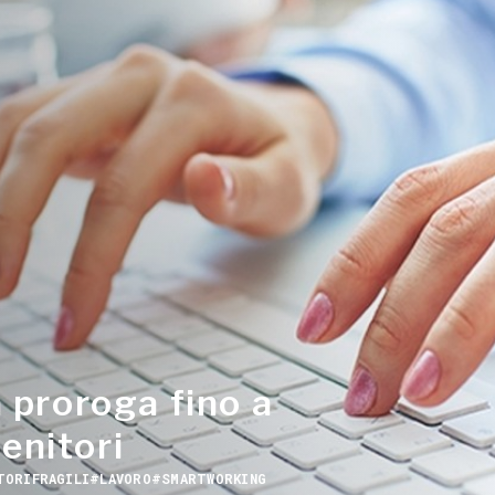
 proroga fino a
genitori
TORIFRAGILI
#LAVORO
#SMARTWORKING