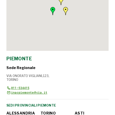
PIEMONTE
Sede Regionale
VIA ONORATO VIGLIANI,123,
TORINO
011-534415
inacpiemonte@cia.it
SEDI PROVINCIALI PIEMONTE
ALESSANDRIA
TORINO
ASTI
BI