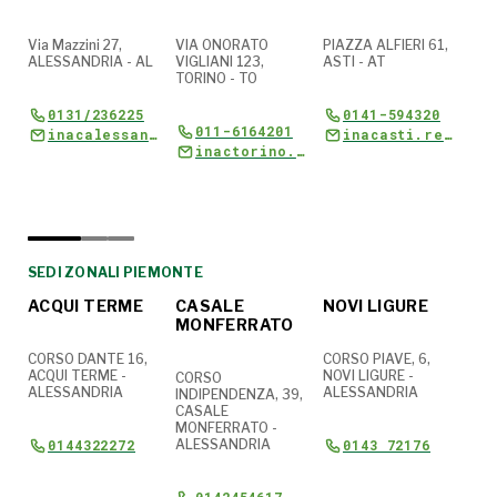
Via Mazzini 27,
VIA ONORATO
PIAZZA ALFIERI 61,
VIA
ALESSANDRIA - AL
VIGLIANI 123,
ASTI - AT
BIEL
TORINO - TO
0131/236225
0141-594320
011-6164201
inacalessandria.responsabile@cia.it
inacasti.responsabile@cia.it
inacvercelli.responsabile@cia.it
inactorino.responsabile@cia.it
SEDI ZONALI
SEDI ZONALI
SEDI ZONALI
SEDI ZONALI PIEMONTE
ACQUI TERME
CASALE
NOVI LIGURE
TO
MONFERRATO
CORSO DANTE 16,
CORSO PIAVE, 6,
COR
ACQUI TERME -
NOVI LIGURE -
25,
RI
CORSO
ALESSANDRIA
ALESSANDRIA
TOR
,
INDIPENDENZA, 39,
ALE
IA
CASALE
MONFERRATO -
0144322272
ALESSANDRIA
0143 72176