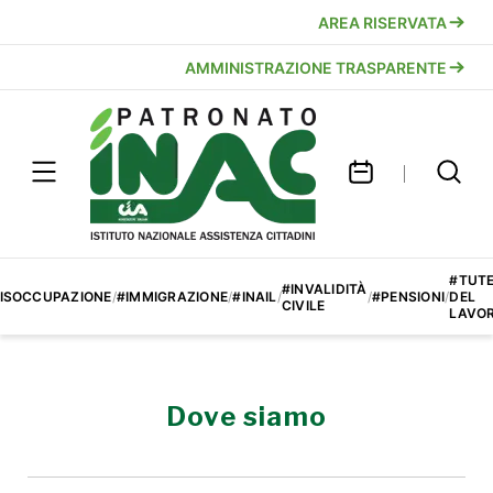
AREA RISERVATA
AMMINISTRAZIONE TRASPARENTE
#TUT
#INVALIDITÀ
ISOCCUPAZIONE
/
#IMMIGRAZIONE
/
#INAIL
/
/
#PENSIONI
/
DEL
CIVILE
LAVO
Dove siamo