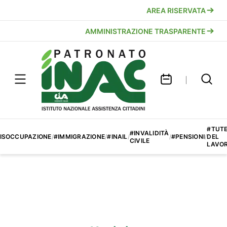
AREA RISERVATA
AMMINISTRAZIONE TRASPARENTE
#TUT
#INVALIDITÀ
ISOCCUPAZIONE
/
#IMMIGRAZIONE
/
#INAIL
/
/
#PENSIONI
/
DEL
CIVILE
LAVO