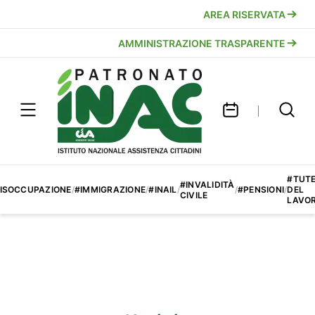
AREA RISERVATA
AMMINISTRAZIONE TRASPARENTE
#TUT
#INVALIDITÀ
ISOCCUPAZIONE
/
#IMMIGRAZIONE
/
#INAIL
/
/
#PENSIONI
/
DEL
CIVILE
LAVO