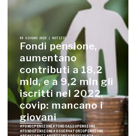
08 GIUGNO 2023 | NOTIZIE
Fondi pensione,
aumentano
contributi a 18,2
mld, e a 9,2 mln gli
iscritti nel 2022.
covip: mancano i
giovani
#FONDIPENSIONE
#FONDOASSOPENSIONI
#FONDOPENSIONE
#OSSERVATORIOPENSIONI
#PENSIONATI
#PENSIONE
#PREVIDENZA