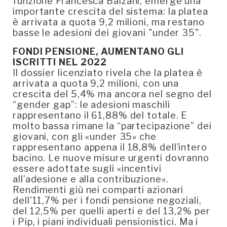
funzione Francesca Balzani, emerge una
importante crescita del sistema: la platea
è arrivata a quota 9,2 milioni, ma restano
basse le adesioni dei giovani "under 35".
FONDI PENSIONE, AUMENTANO GLI
ISCRITTI NEL 2022
Il dossier licenziato rivela che la platea è
arrivata a quota 9,2 milioni, con una
crescita del 5,4% ma ancora nel segno del
“gender gap”: le adesioni maschili
rappresentano il 61,88% del totale. E
molto bassa rimane la “partecipazione” dei
giovani, con gli «under 35» che
rappresentano appena il 18,8% dell’intero
bacino. Le nuove misure urgenti dovranno
essere adottate sugli «incentivi
all’adesione e alla contribuzione».
Rendimenti giù nei comparti azionari
dell'11,7% per i fondi pensione negoziali,
del 12,5% per quelli aperti e del 13,2% per
i Pip, i piani individuali pensionistici. Ma i