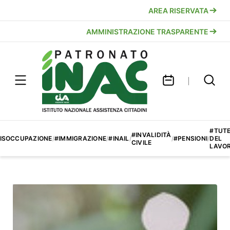
AREA RISERVATA
AMMINISTRAZIONE TRASPARENTE
#TUT
#INVALIDITÀ
ISOCCUPAZIONE
/
#IMMIGRAZIONE
/
#INAIL
/
/
#PENSIONI
/
DEL
CIVILE
LAVO