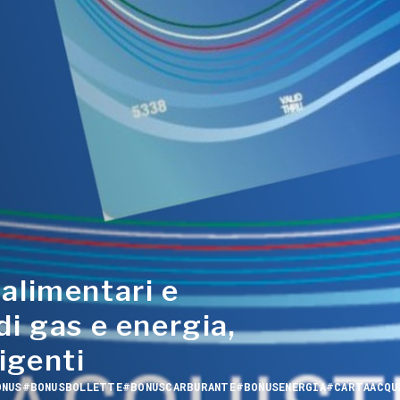
 alimentari e
di gas e energia,
igenti
ONUS
#BONUSBOLLETTE
#BONUSCARBURANTE
#BONUSENERGIA
#CARTAACQU