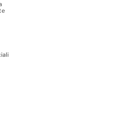
a
te
iali