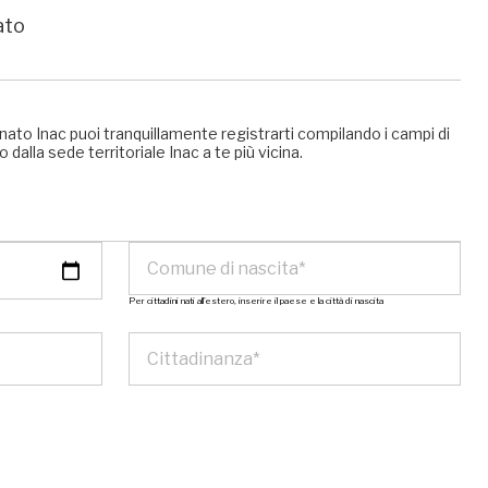
ato
nato Inac puoi tranquillamente registrarti compilando i campi di
 dalla sede territoriale Inac a te più vicina.
Per cittadini nati all’estero, inserire il paese e la città di nascita