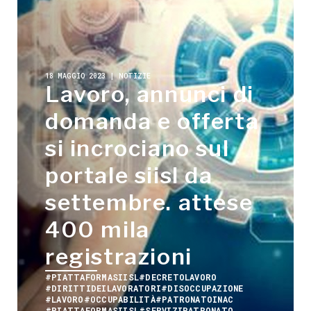
18 MAGGIO 2023 | NOTIZIE
Lavoro, annunci di
domanda e offerta
si incrociano sul
portale siisl da
settembre. attese
400 mila
registrazioni
#PIATTAFORMASIISL
#DECRETOLAVORO
#DIRITTIDEILAVORATORI
#DISOCCUPAZIONE
#LAVORO
#OCCUPABILITÀ
#PATRONATOINAC
#PIATTAFORMASIISL
#SERVIZIPATRONATO