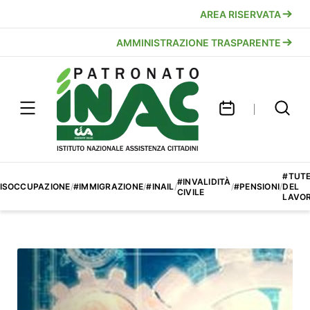
AREA RISERVATA
AMMINISTRAZIONE TRASPARENTE
#TUT
#INVALIDITÀ
ISOCCUPAZIONE
/
#IMMIGRAZIONE
/
#INAIL
/
/
#PENSIONI
/
DEL
CIVILE
LAVO