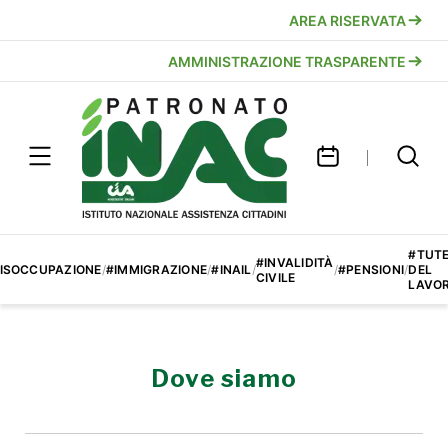
AREA RISERVATA
AMMINISTRAZIONE TRASPARENTE
#TUT
#INVALIDITÀ
ISOCCUPAZIONE
/
#IMMIGRAZIONE
/
#INAIL
/
/
#PENSIONI
/
DEL
CIVILE
LAVO
Dove siamo