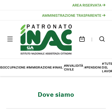
AREA RISERVATA
AMMINISTRAZIONE TRASPARENTE
#TUT
#INVALIDITÀ
ISOCCUPAZIONE
/
#IMMIGRAZIONE
/
#INAIL
/
/
#PENSIONI
/
DEL
CIVILE
LAVO
Dove siamo