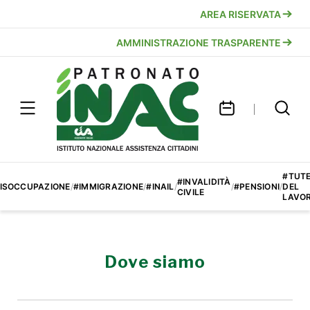
AREA RISERVATA
AMMINISTRAZIONE TRASPARENTE
#TUT
#INVALIDITÀ
ISOCCUPAZIONE
/
#IMMIGRAZIONE
/
#INAIL
/
/
#PENSIONI
/
DEL
CIVILE
LAVO
Dove siamo