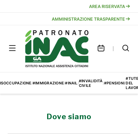
AREA RISERVATA
AMMINISTRAZIONE TRASPARENTE
#TUT
#INVALIDITÀ
ISOCCUPAZIONE
/
#IMMIGRAZIONE
/
#INAIL
/
/
#PENSIONI
/
DEL
CIVILE
LAVO
Dove siamo