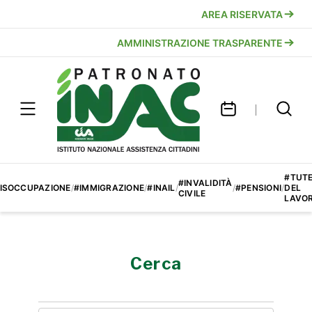
AREA RISERVATA
AMMINISTRAZIONE TRASPARENTE
#TUT
#INVALIDITÀ
ISOCCUPAZIONE
/
#IMMIGRAZIONE
/
#INAIL
/
/
#PENSIONI
/
DEL
CIVILE
LAVO
Cerca