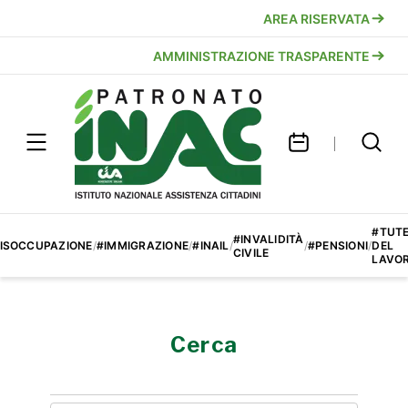
AREA RISERVATA
AMMINISTRAZIONE TRASPARENTE
#TUT
#INVALIDITÀ
ISOCCUPAZIONE
/
#IMMIGRAZIONE
/
#INAIL
/
/
#PENSIONI
/
DEL
CIVILE
LAVO
Cerca