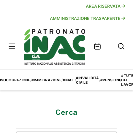
AREA RISERVATA
AMMINISTRAZIONE TRASPARENTE
#TUT
#INVALIDITÀ
ISOCCUPAZIONE
/
#IMMIGRAZIONE
/
#INAIL
/
/
#PENSIONI
/
DEL
CIVILE
LAVO
Cerca