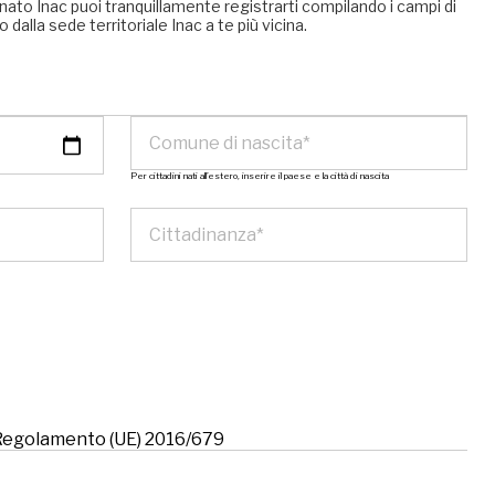
nato Inac puoi tranquillamente registrarti compilando i campi di
 dalla sede territoriale Inac a te più vicina.
Per cittadini nati all’estero, inserire il paese e la città di nascita
l Regolamento (UE) 2016/679