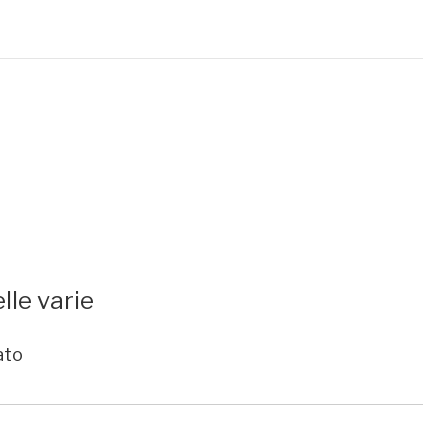
lle varie
ato