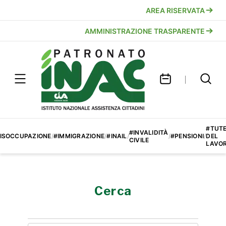
AREA RISERVATA
AMMINISTRAZIONE TRASPARENTE
#TUT
#INVALIDITÀ
ISOCCUPAZIONE
/
#IMMIGRAZIONE
/
#INAIL
/
/
#PENSIONI
/
DEL
CIVILE
LAVO
Cerca