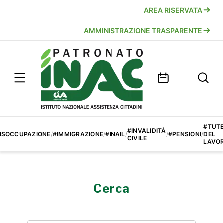
AREA RISERVATA
AMMINISTRAZIONE TRASPARENTE
#TUT
#INVALIDITÀ
ISOCCUPAZIONE
/
#IMMIGRAZIONE
/
#INAIL
/
/
#PENSIONI
/
DEL
CIVILE
LAVO
Cerca